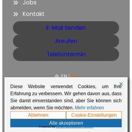
Jobs
Kontakt
E-Mail Senden
Anrufen
Telefontermin
EN
|
DE
Diese Website verwendet Cookies, um Ihre
Erfahrung zu verbessern. Wir gehen davon aus, dass
Sie damit einverstanden sind, aber Sie können sich
AGB
Datenschutz
Impressum
abmelden, wenn Sie möchten.
Mehr erfahren
Made with ❤️ in Namibia by
Adaire
Ablehnen
Cookie-Einstellungen
💬
Alle akzeptieren
Powered by
WPLP Compliance Platform