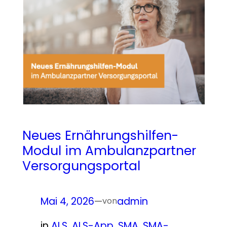
Neues Ernährungshilfen-
Modul im Ambulanzpartner
Versorgungsportal
Mai 4, 2026
—
admin
von
in
ALS
, 
ALS-App
, 
SMA
, 
SMA-