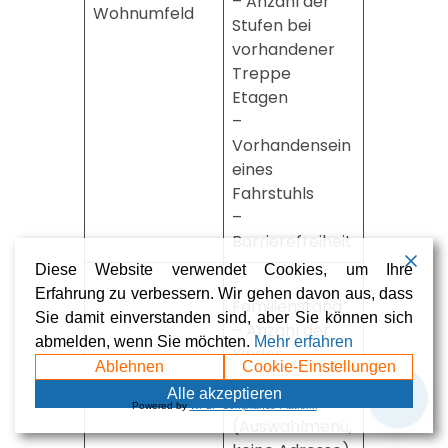
– Anzahl der
Wohnumfeld
Stufen bei
vorhandener
Treppe
Etagen
–
Vorhandensein
eines
Fahrstuhls
–
Barrierefreiheit
Diese Website verwendet Cookies, um Ihre
–
Erfahrung zu verbessern. Wir gehen davon aus, dass
Familienstand
Sie damit einverstanden sind, aber Sie können sich
– Anzahl der
abmelden, wenn Sie möchten.
Mehr erfahren
Kinder
Ablehnen
Cookie-Einstellungen
– Wohn- oder
💬
Alle akzeptieren
Pflegeort
Powered by
WPLP Compliance Platform
(Auswahlmenü,