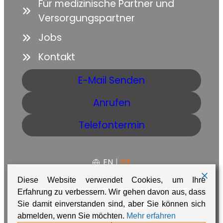
Für medizinische Partner und
Versorgungspartner
Jobs
Kontakt
E-Mail Senden
Anrufen
Telefontermin
EN
|
DE
Diese Website verwendet Cookies, um Ihre
Erfahrung zu verbessern. Wir gehen davon aus, dass
AGB
Datenschutz
Impressum
Sie damit einverstanden sind, aber Sie können sich
abmelden, wenn Sie möchten.
Mehr erfahren