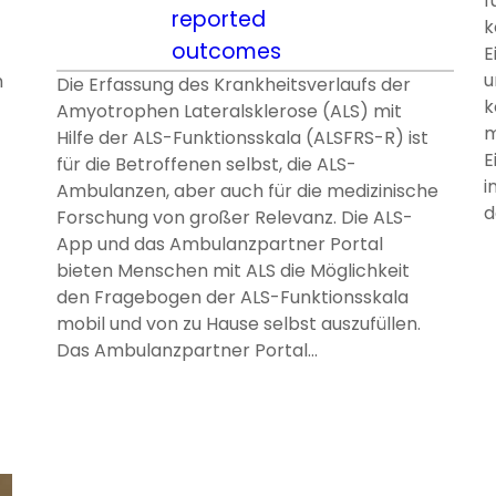
f
reported
k
outcomes
E
u
m
Die Erfassung des Krankheitsverlaufs der
k
Amyotrophen Lateralsklerose (ALS) mit
m
Hilfe der ALS-Funktionsskala (ALSFRS-R) ist
E
für die Betroffenen selbst, die ALS-
i
Ambulanzen, aber auch für die medizinische
d
Forschung von großer Relevanz. Die ALS-
App und das Ambulanzpartner Portal
bieten Menschen mit ALS die Möglichkeit
den Fragebogen der ALS-Funktionsskala
mobil und von zu Hause selbst auszufüllen.
Das Ambulanzpartner Portal…