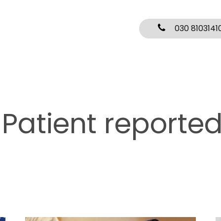
030 8103141
:
Patient report