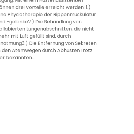
ügung. Mit einem Hustenassistenten
önnen drei Vorteile erreicht werden: 1.)
ine Physiotherapie der Rippenmuskulatur
nd -gelenke2.) Die Behandlung von
ollabierten Lungenabschnitten, die nicht
ehr mit Luft gefüllt sind, durch
inatmung3.) Die Ent­fer­nung von Sekreten
n den Atemwegen durch AbhustenTrotz
er bekannten…