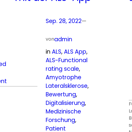
Sep. 28, 2022
—
admin
von
in
ALS
, 
ALS App
, 
ALS-Functional
ted
rating scale
, 
Amyotrophe
nt
Lateralsklerose
, 
Bewertung
, 
Digitalisierung
, 
F
Medizinische
L
B
Forschung
, 
s
Patient