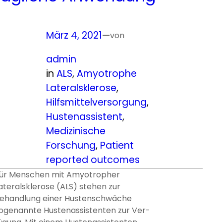
März 4, 2021
—
von
admin
in
ALS
, 
Amyotrophe
Lateralsklerose
, 
Hilfsmittelversorgung
, 
Hustenassistent
, 
Medizinische
Forschung
, 
Patient
reported outcomes
ür Menschen mit Amyotropher
ateralsklerose (ALS) stehen zur
ehandlung einer Hustenschwäche
ogenannte Hustenassistenten zur Ver­