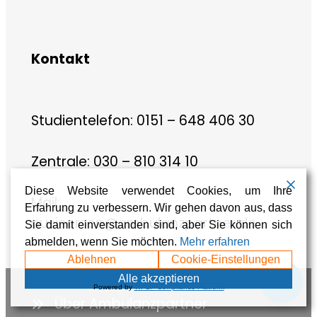
Kontakt
Studientelefon: 0151 – 648 406 30
Zentrale: 030 – 810 314 10
Diese Website verwendet Cookies, um Ihre
Mail:
Erfahrung zu verbessern. Wir gehen davon aus, dass
nusinersen@ambulanzpartner.de
Sie damit einverstanden sind, aber Sie können sich
abmelden, wenn Sie möchten.
Mehr erfahren
Ablehnen
Cookie-Einstellungen
💬
Alle akzeptieren
Powered by
WPLP Compliance Platform
Über Ambulanzpartner