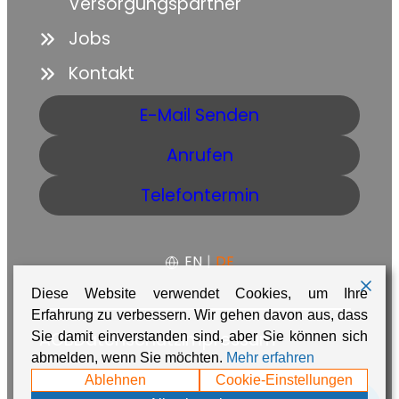
Versorgungspartner
Jobs
Kontakt
E-Mail Senden
Anrufen
Telefontermin
EN
|
DE
Diese Website verwendet Cookies, um Ihre
Erfahrung zu verbessern. Wir gehen davon aus, dass
AGB
Datenschutz
Impressum
Sie damit einverstanden sind, aber Sie können sich
abmelden, wenn Sie möchten.
Mehr erfahren
Made with ❤️ in Namibia by
Adaire
Ablehnen
Cookie-Einstellungen