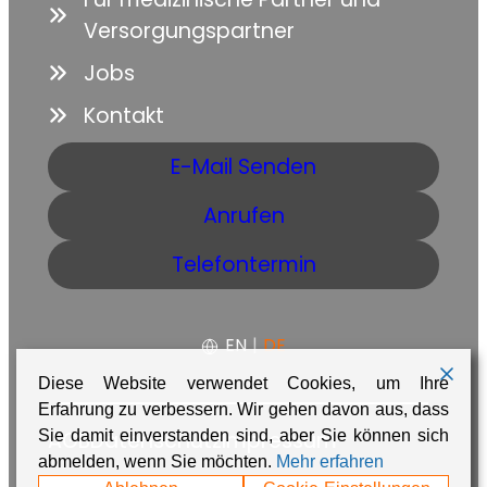
Versorgungspartner
Jobs
Kontakt
E-Mail Senden
Anrufen
Telefontermin
EN
|
DE
Diese Website verwendet Cookies, um Ihre
Erfahrung zu verbessern. Wir gehen davon aus, dass
Sie damit einverstanden sind, aber Sie können sich
AGB
Datenschutz
Impressum
abmelden, wenn Sie möchten.
Mehr erfahren