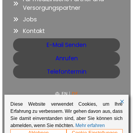
Versorgungspartner
Jobs
Kontakt
E-Mail Senden
Anrufen
Telefontermin
EN
|
DE
Diese Website verwendet Cookies, um Ihre
Erfahrung zu verbessern. Wir gehen davon aus, dass
Sie damit einverstanden sind, aber Sie können sich
AGB
Datenschutz
Impressum
abmelden, wenn Sie möchten.
Mehr erfahren
Ablehnen
Cookie-Einstellungen