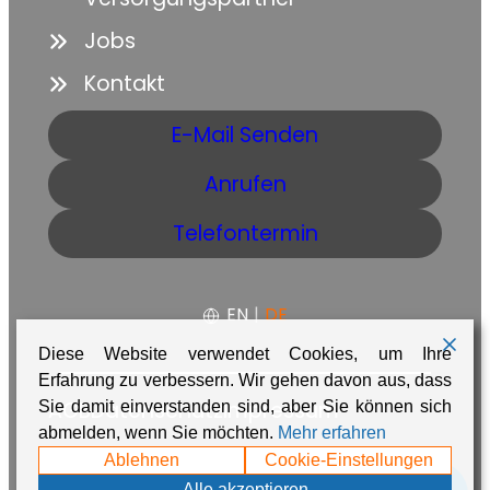
Jobs
Kontakt
E-Mail Senden
Anrufen
Telefontermin
EN
|
DE
Diese Website verwendet Cookies, um Ihre
Erfahrung zu verbessern. Wir gehen davon aus, dass
AGB
Datenschutz
Impressum
Sie damit einverstanden sind, aber Sie können sich
abmelden, wenn Sie möchten.
Mehr erfahren
Made with ❤️ in Namibia by
Adaire
Ablehnen
Cookie-Einstellungen
Alle akzeptieren