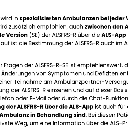
 wird in
spezialisierten Ambulanzen bei jeder V
ird zusätzlich empfohlen, auch
zwischen den 
de Version
(SE) der ALSFRS-R über die
ALS-App
lauf ist die Bestimmung der ALSFRS-R auch im
 Fragen der ALSFRS-R-SE ist empfehlenswert, da
 Änderungen von Symptomen und Defiziten ents
i einer Teilnahme am
Ambulanzpartner-Versorg
tung der ALSFRS-R einsehen und auf dieser Basi
fon oder E-Mail oder durch die Chat-Funktion 
g der ALSFRS-R über die ALS-App
ist auch für
S-Ambulanz in Behandlung sind
. Bei diesen Pa
tivste Weg, um eine Information über die ALS-P