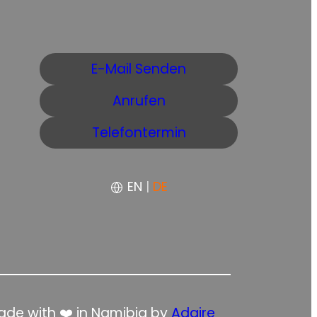
E-Mail Senden
Anrufen
Telefontermin
EN
|
DE
de with ❤️ in Namibia by
Adaire