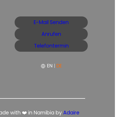
E-Mail Senden
Anrufen
Telefontermin
EN
|
DE
de with ❤️ in Namibia by
Adaire