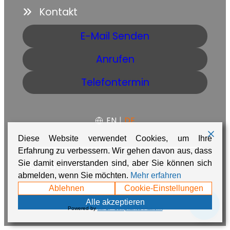
Kontakt
E-Mail Senden
Anrufen
Telefontermin
EN
|
DE
Diese Website verwendet Cookies, um Ihre
Erfahrung zu verbessern. Wir gehen davon aus, dass
AGB
Datenschutz
Impressum
Sie damit einverstanden sind, aber Sie können sich
abmelden, wenn Sie möchten.
Mehr erfahren
Made with ❤️ in Namibia by
Adaire
Ablehnen
Cookie-Einstellungen
💬
Alle akzeptieren
Powered by
WPLP Compliance Platform