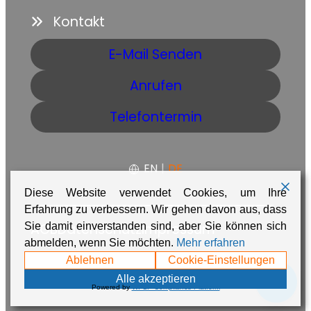
Kontakt
E-Mail Senden
Anrufen
Telefontermin
EN
|
DE
Diese Website verwendet Cookies, um Ihre
Erfahrung zu verbessern. Wir gehen davon aus, dass
Sie damit einverstanden sind, aber Sie können sich
AGB
Datenschutz
Impressum
abmelden, wenn Sie möchten.
Mehr erfahren
Made with ❤️ in Namibia by
Adaire
Ablehnen
Cookie-Einstellungen
💬
Alle akzeptieren
Powered by
WPLP Compliance Platform