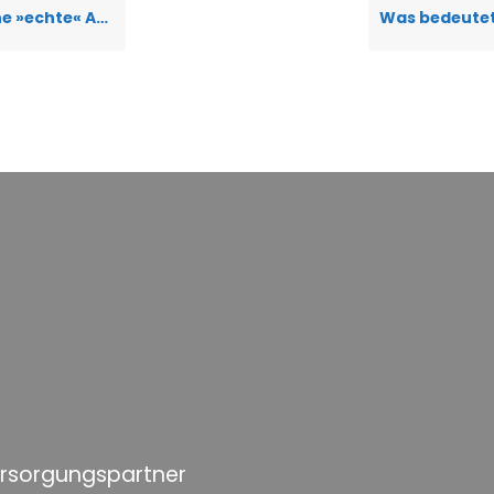
 »echte« ALS?
ersorgungspartner