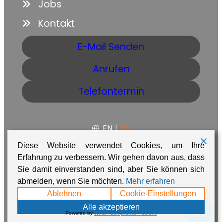
Jobs
Kontakt
E-Mail Senden
Anrufen
Telefontermin
EN
|
DE
Diese Website verwendet Cookies, um Ihre
Erfahrung zu verbessern. Wir gehen davon aus, dass
AGB
Datenschutz
Impressum
Sie damit einverstanden sind, aber Sie können sich
abmelden, wenn Sie möchten.
Mehr erfahren
Made with ❤️ in Namibia by
Adaire
Ablehnen
Cookie-Einstellungen
💬
Alle akzeptieren
Powered by
WPLP Compliance Platform