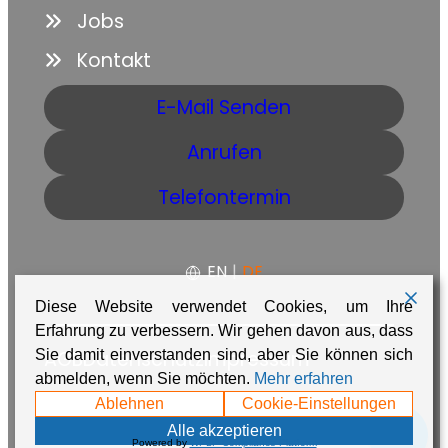
Jobs
Kontakt
E-Mail Senden
Anrufen
Telefontermin
EN
|
DE
Diese Website verwendet Cookies, um Ihre
Erfahrung zu verbessern. Wir gehen davon aus, dass
Sie damit einverstanden sind, aber Sie können sich
AGB
Datenschutz
Impressum
abmelden, wenn Sie möchten.
Mehr erfahren
Made with ❤️ in Namibia by
Adaire
Ablehnen
Cookie-Einstellungen
💬
Alle akzeptieren
Powered by
WPLP Compliance Platform