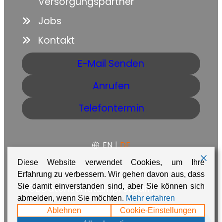
Versorgungspartner
Jobs
Kontakt
E-Mail Senden
Anrufen
Telefontermin
EN
|
DE
Diese Website verwendet Cookies, um Ihre
Erfahrung zu verbessern. Wir gehen davon aus, dass
AGB
Datenschutz
Impressum
Sie damit einverstanden sind, aber Sie können sich
abmelden, wenn Sie möchten.
Mehr erfahren
Made with ❤️ in Namibia by
Adaire
Ablehnen
Cookie-Einstellungen