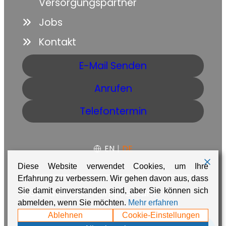
Versorgungspartner
Jobs
Kontakt
E-Mail Senden
Anrufen
Telefontermin
EN
|
DE
Diese Website verwendet Cookies, um Ihre
Erfahrung zu verbessern. Wir gehen davon aus, dass
AGB
Datenschutz
Impressum
Sie damit einverstanden sind, aber Sie können sich
abmelden, wenn Sie möchten.
Mehr erfahren
Made with ❤️ in Namibia by
Adaire
Ablehnen
Cookie-Einstellungen