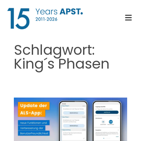
Zum
Inhalt
springen
Schlagwort:
King´s Phasen