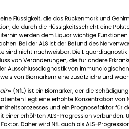
eine Flüssigkeit, die das Rückenmark und Gehir
ion, da durch die Flüssigkeitsschicht eine Pols
Weiterhin werden dem Liquor wichtige Funktion
ochen. Bei der ALS ist der Befund des Nervenwa
sind nicht nachweisbar. Die Liquordiagnostik 
ss von Veränderungen, die für andere Erkrank
 der Ausschlussdiagnostik von immunologische
is von Biomarkern eine zusätzliche und wac
hain
« (NfL) ist ein Biomarker, der die Schädigu
atienten liegt eine erhöhte Konzentration von Nf
nkheitsprozesses und ein Prognosefaktor für das
mit einer erhöhten ALS-Progression verbunden. U
 Faktor. Daher wird NfL auch als ALS-Progressi