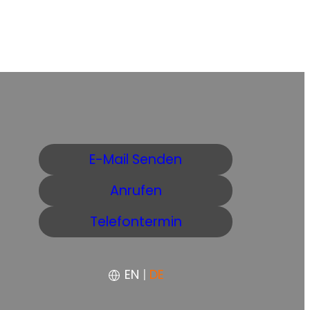
E-Mail Senden
Anrufen
Telefontermin
EN
|
DE