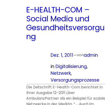
E-HEALTH-COM –
Social Media und
Gesundheitsversorgu
ng
Dez. 1, 2011
—
admin
von
in
Digitalisierung
, 
Netzwerk
, 
Versorgungsprozesse
Die Zeitschrift E-Health-Com berichtet in
Ihrer Ausgabe 12-2011 über
AmbulanzPartner als ein Beispiel für sozial
Netzwerke in der Medizin. “ … Auch im