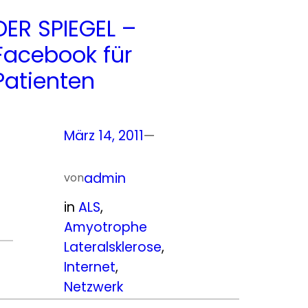
DER SPIEGEL –
Facebook für
Patienten
März 14, 2011
—
admin
von
in
ALS
, 
Amyotrophe
Lateralsklerose
, 
Internet
, 
Netzwerk