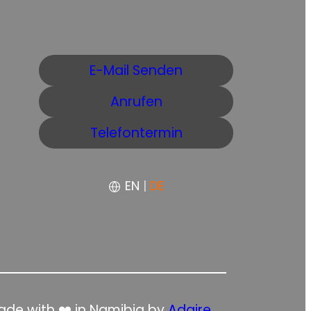
E-Mail Senden
Anrufen
Telefontermin
EN
|
DE
de with ❤️ in Namibia by
Adaire