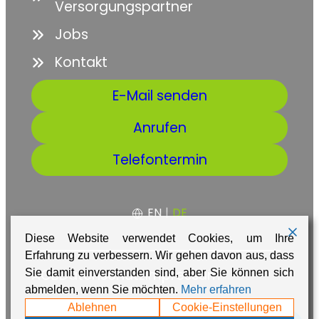
Versorgungspartner
Jobs
Kontakt
E-Mail senden
Anrufen
Telefontermin
EN
|
DE
Diese Website verwendet Cookies, um Ihre
Erfahrung zu verbessern. Wir gehen davon aus, dass
AGB
Datenschutz
Impressum
Sie damit einverstanden sind, aber Sie können sich
abmelden, wenn Sie möchten.
Mehr erfahren
Made with ❤️ in Namibia by
Adaire
Ablehnen
Cookie-Einstellungen