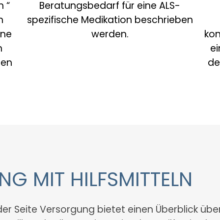
 “
Beratungsbedarf für eine ALS-
n
spezifische Medikation beschrieben
ine
werden.
kon
n
ei
nen
de
G MIT HILFSMITTELN
 der Seite Versorgung bietet einen Überblick übe