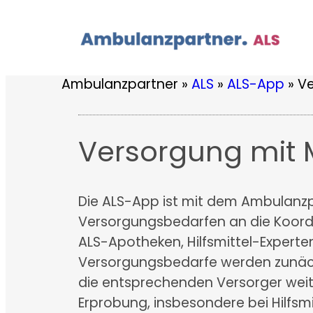
Zum
Inhalt
springen
Ambulanzpartner
»
ALS
»
ALS-App
»
Ve
Versorgung mit 
Die ALS-App ist mit dem Ambulanz
Versorgungsbedarfen an die Koordi
ALS-Apotheken, Hilfsmittel-Exper
Versorgungsbedarfe werden zunäch
die entsprechenden Versorger weite
Erprobung, insbesondere bei Hilfsm