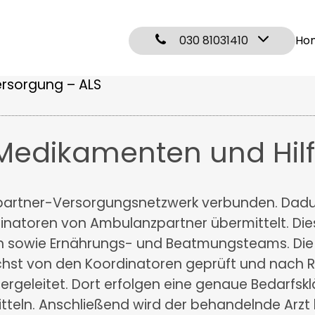
030 81031410
Ho
rsorgung – ALS
Medikamenten und Hilf
partner-Versorgungsnetzwerk verbunden. Dadu
natoren von Ambulanzpartner übermittelt. Dies
ten sowie Ernährungs- und Beatmungsteams. Di
st von den Koordinatoren geprüft und nach R
rgeleitet. Dort erfolgen eine genaue Bedarfsk
itteln. Anschließend wird der behandelnde Arz