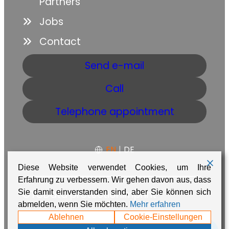
Partners
Jobs
Contact
Send e-mail
Call
Telephone appointment
EN
|
DE
Diese Website verwendet Cookies, um Ihre
Erfahrung zu verbessern. Wir gehen davon aus, dass
GTC
Data protection
Imprint
Sie damit einverstanden sind, aber Sie können sich
abmelden, wenn Sie möchten.
Mehr erfahren
Made with ❤️ in Namibia by
Adaire
Ablehnen
Cookie-Einstellungen