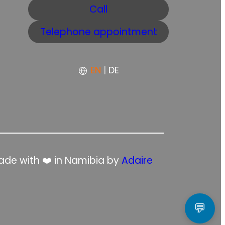
Call
Telephone appointment
EN
|
DE
de with ❤️ in Namibia by
Adaire
💬