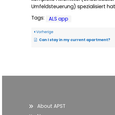
Umfeldsteuerung) spezialisiert hat
Tags:
ALS app
Vorherige
Can I stay in my current apartment?
About APST