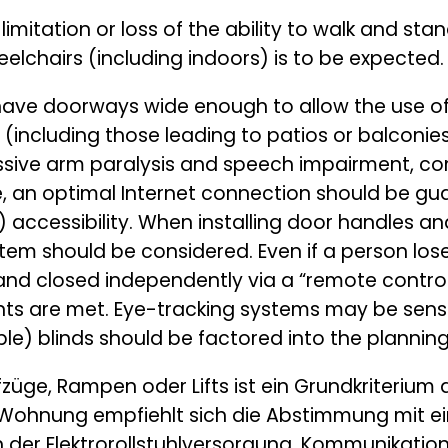
imitation or loss of the ability to walk and stan
eelchairs (including indoors) is to be expected.
ve doorways wide enough to allow the use of an
including those leading to patios or balconies) 
ressive arm paralysis and speech impairment,
re, an optimal Internet connection should be gu
) accessibility. When installing door handles a
tem should be considered. Even if a person lose
and closed independently via a “remote control
ts are met. Eye-tracking systems may be sensiti
ble) blinds should be factored into the planning
e, Rampen oder Lifts ist ein Grundkriterium der
n Wohnung empfiehlt sich die Abstimmung mit ei
ich der Elektrorollstuhlversorgung, Kommunikat