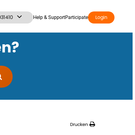
031410
Login
Help & Support
Participate
en?
Drucken