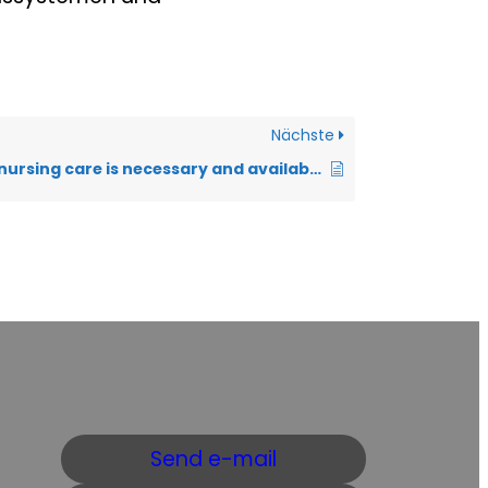
Nächste
What kind of nursing care is necessary and available?
Send e-mail