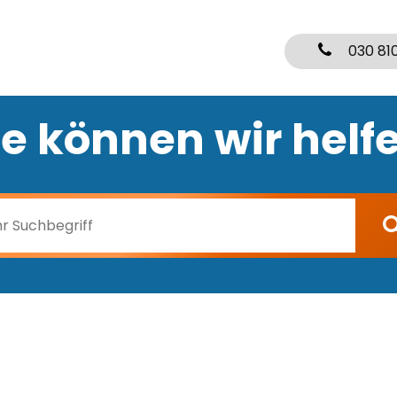
030 81
e können wir helf