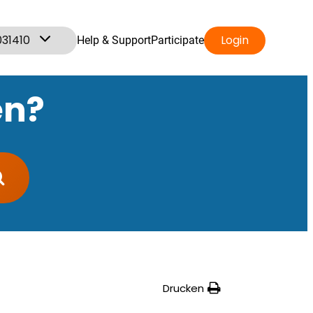
031410
Login
Help & Support
Participate
en?
Drucken