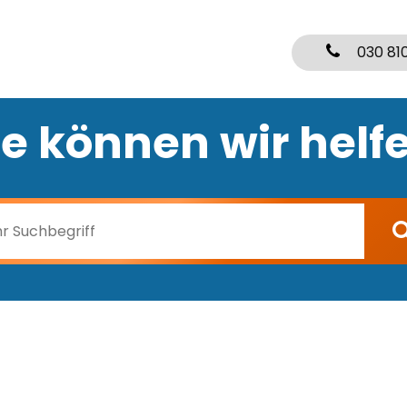
030 81
e können wir helf