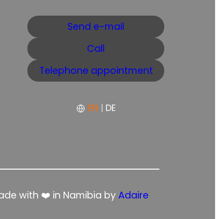
Send e-mail
Call
Telephone appointment
EN
|
DE
de with ❤️ in Namibia by
Adaire